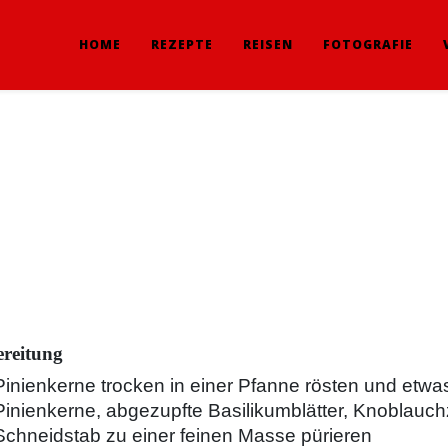
HOME
REZEPTE
REISEN
FOTOGRAFIE
reitung
Pinienkerne trocken in einer Pfanne rösten und etw
Pinienkerne, abgezupfte Basilikumblätter, Knoblauc
Schneidstab zu einer feinen Masse pürieren