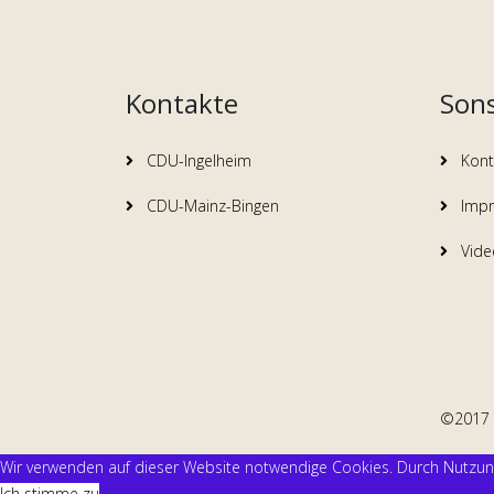
Kontakte
Sons
CDU-Ingelheim
Kont
CDU-Mainz-Bingen
Imp
Video
©2017 F
Wir verwenden auf dieser Website notwendige Cookies. Durch Nutzun
Ich stimme zu