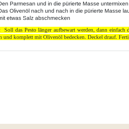
Den Parmesan und in die pürierte Masse untermixen
Das Olivenöl nach und nach in die pürierte Masse la
mit etwas Salz abschmecken
: Soll das Pesto länger aufbewart werden, dann einfach 
n und komplett mit Olivenöl bedecken. Deckel drauf. Ferti