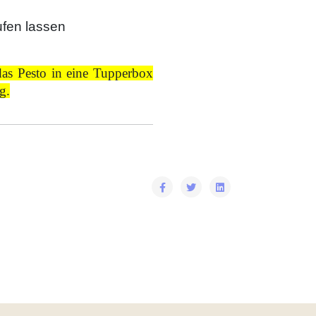
ufen lassen
das Pesto in eine Tupperbox
g.