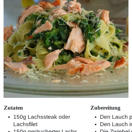
Zutaten
Zubereitung
150g Lachssteak oder
Den Lauch p
Lachsfilet
Den Lauch i
150g geräucherter Lachs
Die Zwiebel 