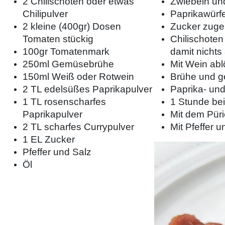
2 Chilischoten oder etwas
Zwiebeln und
Chilipulver
Paprikawürf
2 kleine (400gr) Dosen
Zucker zugeb
Tomaten stückig
Chilischote
100gr Tomatenmark
damit nichts
250ml Gemüsebrühe
Mit Wein ab
150ml Weiß oder Rotwein
Brühe und g
2 TL edelsüßes Paprikapulver
Paprika- un
1 TL rosenscharfes
1 Stunde bei
Paprikapulver
Mit dem Püri
2 TL scharfes Currypulver
Mit Pfeffer
1 EL Zucker
Pfeffer und Salz
Öl