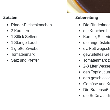
Zutaten
Zubereitung
Rinder-Fleischknochen
Die Rinderkno
2 Karotten
die Knochen be
1 Stück Sellerie
Karotte, Seller
1 Stange Lauch
die angeröstet
1 große Zwiebel
ev. Fett wegsch
Tomatenmark
gewürfeltes Gem
Salz und Pfeffer
Tomatenmark z
2-3 Liter Wass
den Topf gut u
den geschlos
Gemüse und K
Die Bratensoße
die Soße auf di