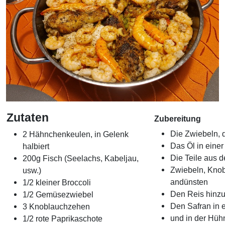
Zutaten
Zubereitung
Die Zwiebeln, 
2 Hähnchenkeulen, in Gelenk
Das Öl in einer
halbiert
Die Teile aus 
200g Fisch (Seelachs, Kabeljau,
Zwiebeln, Knob
usw.)
andünsten
1/2 kleiner Broccoli
Den Reis hinzu
1/2 Gemüsezwiebel
Den Safran in 
3 Knoblauchzehen
und in der Hüh
1/2 rote Paprikaschote