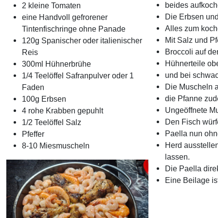
beides aufkoch
2 kleine Tomaten
Die Erbsen und
eine Handvoll gefrorener
Alles zum koch
Tintenfischringe ohne Panade
Mit Salz und P
120g Spanischer oder italienischer
Broccoli auf de
Reis
Hühnerteile ob
300ml Hühnerbrühe
und bei schwac
1/4 Teelöffel Safranpulver oder 1
Die Muscheln a
Faden
die Pfanne zud
100g Erbsen
Ungeöffnete M
4 rohe Krabben gepuhlt
Den Fisch würfe
1/2 Teelöffel Salz
Paella nun ohne
Pfeffer
Herd ausstelle
8-10 Miesmuscheln
lassen.
Die Paella dire
Eine Beilage ist